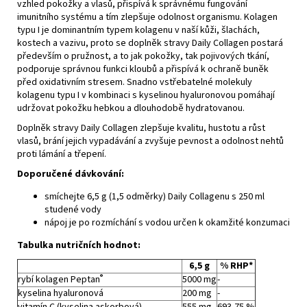
vzhled pokožky a vlasů, přispívá k správnému fungování
imunitního systému a tím zlepšuje odolnost organismu. Kolagen
typu I je dominantním typem kolagenu v naší kůži, šlachách,
kostech a vazivu, proto se doplněk stravy Daily Collagen postará
především o pružnost, a to jak pokožky, tak pojivových tkání,
podporuje správnou funkci kloubů a přispívá k ochraně buněk
před oxidativním stresem. Snadno vstřebatelné molekuly
kolagenu typu I v kombinaci s kyselinou hyaluronovou pomáhají
udržovat pokožku hebkou a dlouhodobě hydratovanou.
Doplněk stravy Daily Collagen zlepšuje kvalitu, hustotu a růst
vlasů, brání jejich vypadávání a zvyšuje pevnost a odolnost nehtů
proti lámání a třepení.
Doporučené dávkování:
smíchejte 6,5 g (1,5 odměrky) Daily Collagenu s 250 ml
studené vody
nápoj je po rozmíchání s vodou určen k okamžité konzumaci
Tabulka nutričních hodnot:
6,5 g
% RHP*
®
rybí kolagen Peptan
5000 mg
-
kyselina hyaluronová
200 mg
-