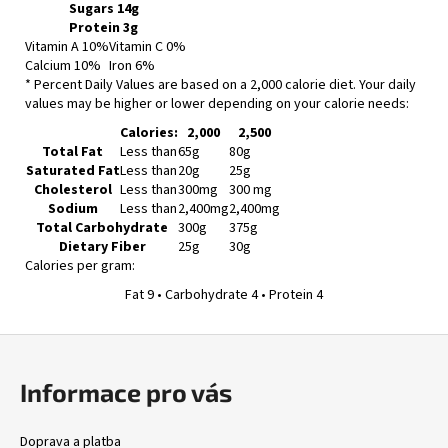
Sugars 14g
Protein
3g
Vitamin A 10%
Vitamin C 0%
Calcium 10%
Iron 6%
* Percent Daily Values are based on a 2,000 calorie diet. Your daily
values may be higher or lower depending on your calorie needs:
Calories:
2,000
2,500
Total Fat
Less than
65g
80g
Saturated Fat
Less than
20g
25g
Cholesterol
Less than
300mg
300 mg
Sodium
Less than
2,400mg
2,400mg
Total Carbohydrate
300g
375g
Dietary Fiber
25g
30g
Calories per gram:
Fat 9 • Carbohydrate 4 • Protein 4
Z
á
Informace pro vás
p
a
Doprava a platba