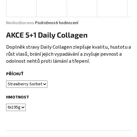
n
a
j
Průměrné
Neohodnoceno
Podrobnosti hodnocení
í
hodnocení
AKCE 5+1 Daily Collagen
produktu
t
je
?
0,0
Doplněk stravy Daily Collagen zlepšuje kvalitu, hustotu a
z
růst vlasů, brání jejich vypadávání a zvyšuje pevnost a
5
odolnost nehtů proti lámání a třepení.
hvězdiček.
PŘÍCHUŤ
HLEDAT
HMOTNOST