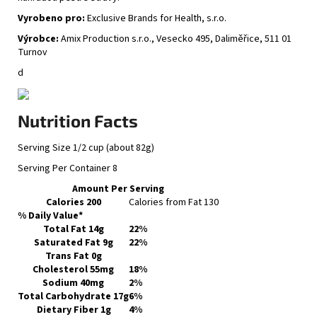
Vyrobeno pro:
Exclusive Brands for Health, s.r.o.
Výrobce:
Amix Production s.r.o., Vesecko 495, Daliměřice, 511 01
Turnov
d
Nutrition Facts
Serving Size 1/2 cup (about 82g)
Serving Per Container 8
Amount Per Serving
Calories
200
Calories from Fat 130
% Daily Value*
Total Fat
14g
22%
Saturated Fat 9g
22%
Trans Fat 0g
Cholesterol
55mg
18%
Sodium
40mg
2%
Total Carbohydrate
17g
6%
Dietary Fiber 1g
4%