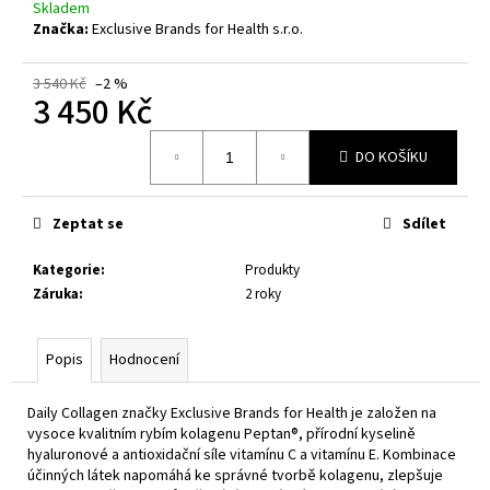
Skladem
Značka:
Exclusive Brands for Health s.r.o.
3 540 Kč
–2 %
3 450 Kč
Měrná
DO KOŠÍKU
cena:
Zeptat se
Sdílet
Kategorie
:
Produkty
Záruka
:
2 roky
Popis
Hodnocení
Daily Collagen značky Exclusive Brands for Health je založen na
vysoce kvalitním rybím kolagenu Peptan®, přírodní kyselině
hyaluronové a antioxidační síle vitamínu C a vitamínu E. Kombinace
účinných látek napomáhá ke správné tvorbě kolagenu, zlepšuje