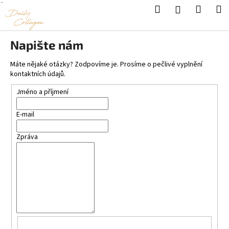
K
¨
Hledat
Nákup
M
Přihlášení
Přejít
o
na
Zpět
Zpět
košík
š
obsah
Napište nám
í
C
k
Máte nějaké otázky? Zodpovíme je. Prosíme o pečlivé vyplnění
o
kontaktních údajů.
p
Jméno a příjmení
o
t
E-mail
ř
e
Zpráva
b
u
j
e
t
e