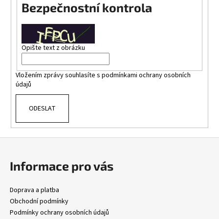
n
Bezpečnostní kontrola
a
j
í
Opište text z obrázku
t
?
Vložením zprávy souhlasíte s
podmínkami ochrany osobních
údajů
ODESLAT
HLEDAT
Z
á
Informace pro vás
p
a
Doprava a platba
t
Obchodní podmínky
í
Podmínky ochrany osobních údajů